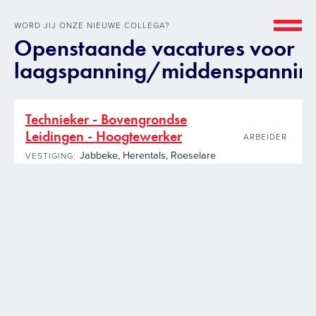
WORD JIJ ONZE NIEUWE COLLEGA?
Openstaande vacatures voor
laagspanning/middenspannin
Technieker - Bovengrondse
Leidingen - Hoogtewerker
ARBEIDER
Jabbeke
Herentals
Roeselare
VESTIGING:
GESPECIALISEERD IN INFRA
Onze andere
infrastructuurwerken